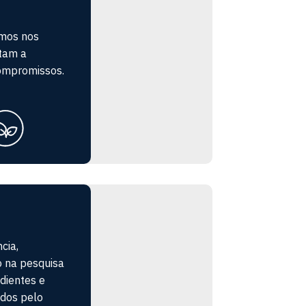
amos nos
itam a
ompromissos.
cia,
o na pesquisa
dientes e
ados pelo