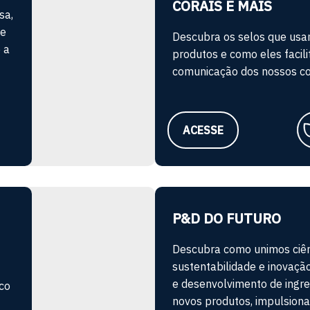
CORAIS E MAIS
sa,
 e
Descubra os selos que us
 a
produtos e como eles facil
comunicação dos nossos c
ACESSE
P&D DO FUTURO
Descubra como unimos ciên
sustentabilidade e inovaçã
e desenvolvimento de ingre
oco
novos produtos, impulsion