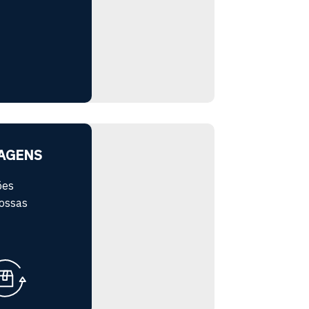
AGENS
ões
nossas