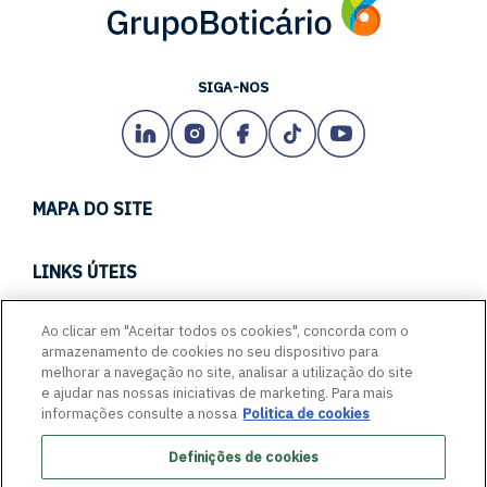
SIGA-NOS
MAPA DO SITE
TECH
LINKS ÚTEIS
CARREIRAS
CANAL DE CONDUTA
Ao clicar em "Aceitar todos os cookies", concorda com o
EMPREENDA CONOSCO
armazenamento de cookies no seu dispositivo para
PORTAL DE FORNECEDORES
ACESSIBILIDADE
melhorar a navegação no site, analisar a utilização do site
FALE COM A GENTE
e ajudar nas nossas iniciativas de marketing. Para mais
GLASSDOOR
informações consulte a nossa
Politica de cookies
QUEM SOMOS
GUIA: PROTEJA-SE CONTRA FRAUDES
Definições de cookies
COMPROMISSOS