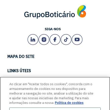
SIGA-NOS
MAPA DO SITE
TECH
LINKS ÚTEIS
CARREIRAS
CANAL DE CONDUTA
Ao clicar em "Aceitar todos os cookies", concorda com o
EMPREENDA CONOSCO
armazenamento de cookies no seu dispositivo para
PORTAL DE FORNECEDORES
ACESSIBILIDADE
melhorar a navegação no site, analisar a utilização do site
FALE COM A GENTE
e ajudar nas nossas iniciativas de marketing. Para mais
GLASSDOOR
informações consulte a nossa
Politica de cookies
QUEM SOMOS
GUIA: PROTEJA-SE CONTRA FRAUDES