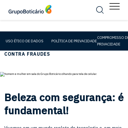
MENU
Busca
Menu
COMPROMISSO D
USO ÉTICO DE DADOS
POLÍTICA DE PRIVACIDADE
GUIA DE SEGURANÇA DIGITAL – PROTEJA-SE
PRIVACIDADE
CONTRA FRAUDES
Beleza com segurança: é
fundamental!
Vivemos em um mundo repleto de tecnologia e, em meio