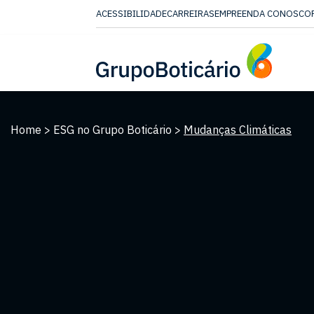
ACESSIBILIDADE
CARREIRAS
EMPREENDA CONOSCO
CONTEUDO
MENU
ACESSIBILIDADE
Mudanças
Climáticas
Home
>
ESG no Grupo Boticário
>
Mudanças Climáticas