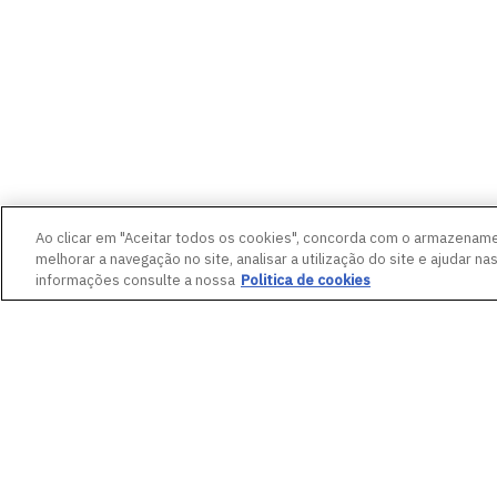
Ao clicar em "Aceitar todos os cookies", concorda com o armazename
melhorar a navegação no site, analisar a utilização do site e ajudar na
informações consulte a nossa
Politica de cookies
ANTERIOR
Grupo Boticário e Instituto Kondzill
oportunidades para empreendedoras 