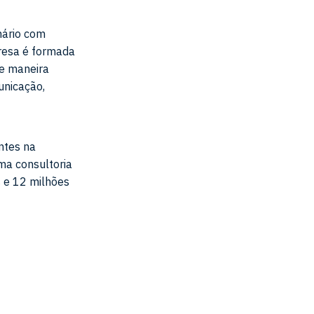
nário com
resa é formada
e maneira
unicação,
ntes na
ma consultoria
 e 12 milhões