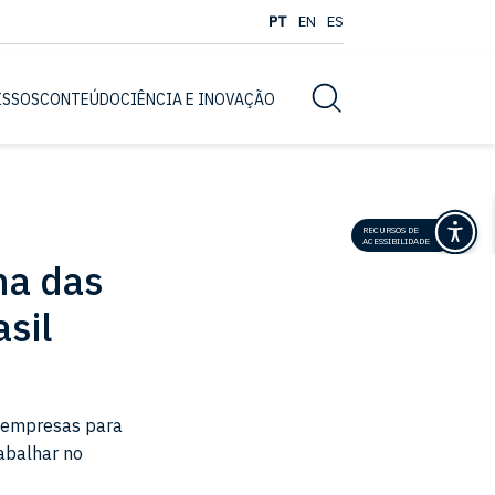
PT
EN
ES
Busca
ISSOS
CONTEÚDO
CIÊNCIA E INOVAÇÃO
RECURSOS DE
ACESSIBILIDADE
ma das
sil
s empresas para
rabalhar no