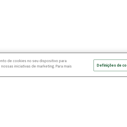
nto de cookies no seu dispositivo para
Definições de co
s nossas iniciativas de marketing. Para mais
a ampliam
Inovação aberta com 
de regiões periféricas