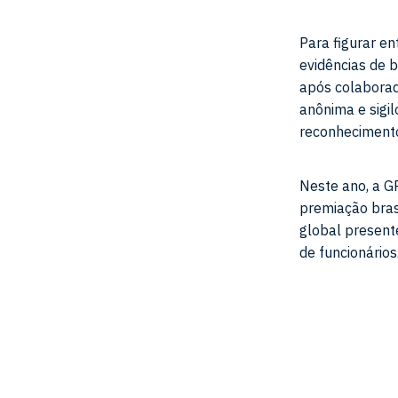
Para figurar e
evidências de 
após colaborad
anônima e sigi
reconhecimento,
Neste ano, a G
premiação bras
global present
de funcionários