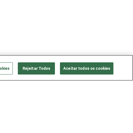
okies
Rejeitar Todos
Aceitar todos os cookies
PRÓXIMA
startups: Grupo Boticário é destaque
no segmento de beleza