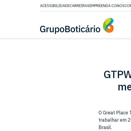
ACESSIBILIDADE
CARREIRAS
EMPREENDA CONOSCO
CONTEUDO
MENU
ACESSIBILIDADE
GTPW 
me
O Great Place 
trabalhar em 2
Brasil.