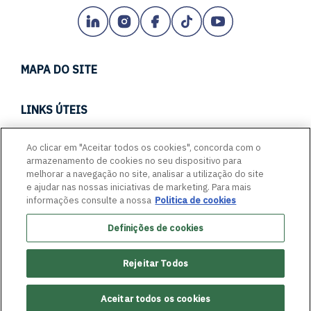
MAPA DO SITE
TECH
LINKS ÚTEIS
CARREIRAS
CANAL DE CONDUTA
Ao clicar em "Aceitar todos os cookies", concorda com o
EMPREENDA CONOSCO
armazenamento de cookies no seu dispositivo para
PORTAL DE FORNECEDORES
ACESSIBILIDADE
melhorar a navegação no site, analisar a utilização do site
FALE COM A GENTE
e ajudar nas nossas iniciativas de marketing. Para mais
GLASSDOOR
informações consulte a nossa
Politica de cookies
QUEM SOMOS
GUIA: PROTEJA-SE CONTRA FRAUDES
Definições de cookies
COMPROMISSOS
INFORMAÇÕES ADMINISTRATIVAS
CERTIFICAÇÕES
Rejeitar Todos
POLÍTICA DE PRIVACIDADE
MÍDIAS
Aceitar todos os cookies