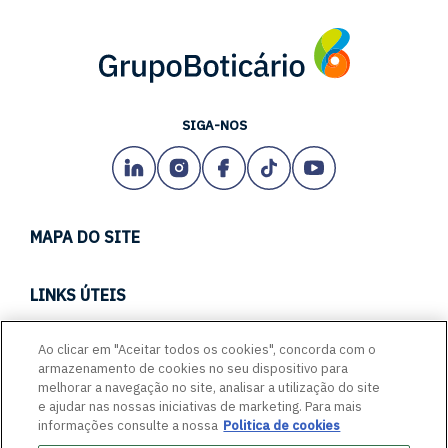
SIGA-NOS
MAPA DO SITE
TECH
LINKS ÚTEIS
CARREIRAS
CANAL DE CONDUTA
Ao clicar em "Aceitar todos os cookies", concorda com o
EMPREENDA CONOSCO
armazenamento de cookies no seu dispositivo para
PORTAL DE FORNECEDORES
ACESSIBILIDADE
melhorar a navegação no site, analisar a utilização do site
FALE COM A GENTE
e ajudar nas nossas iniciativas de marketing. Para mais
GLASSDOOR
informações consulte a nossa
Politica de cookies
QUEM SOMOS