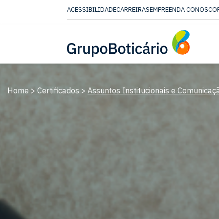
ACESSIBILIDADE
CARREIRAS
EMPREENDA CONOSCO
CONTEUDO
MENU
ACESSIBILIDADE
Certificações
Home
>
Certificados
>
Assuntos Institucionais e Comunicaç