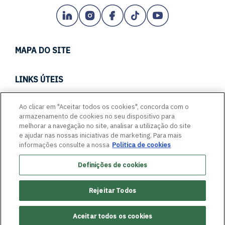
MAPA DO SITE
TECH
LINKS ÚTEIS
CARREIRAS
CANAL DE CONDUTA
Ao clicar em "Aceitar todos os cookies", concorda com o
EMPREENDA CONOSCO
armazenamento de cookies no seu dispositivo para
PORTAL DE FORNECEDORES
ACESSIBILIDADE
melhorar a navegação no site, analisar a utilização do site
FALE COM A GENTE
e ajudar nas nossas iniciativas de marketing. Para mais
GLASSDOOR
informações consulte a nossa
Politica de cookies
QUEM SOMOS
GUIA: PROTEJA-SE CONTRA FRAUDES
Definições de cookies
COMPROMISSOS
INFORMAÇÕES ADMINISTRATIVAS
CERTIFICAÇÕES
Rejeitar Todos
POLÍTICA DE PRIVACIDADE
MÍDIAS
Aceitar todos os cookies